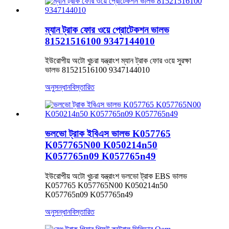
ম্যান ট্রাক ফোর ওয়ে প্রোটেকশন ভালভ
81521516100 9347144010
ইউরোপীয় অটো খুচরা যন্ত্রাংশ ম্যান ট্রাক ফোর ওয়ে সুরক্ষা
ভালভ 81521516100 9347144010
অনুসন্ধান
বিস্তারিত
ভলভো ট্রাক ইবিএস ভালভ K057765
K057765N00 K050214n50
K057765n09 K057765n49
ইউরোপীয় অটো খুচরা যন্ত্রাংশ ভলভো ট্রাক EBS ভালভ
K057765 K057765N00 K050214n50
K057765n09 K057765n49
অনুসন্ধান
বিস্তারিত