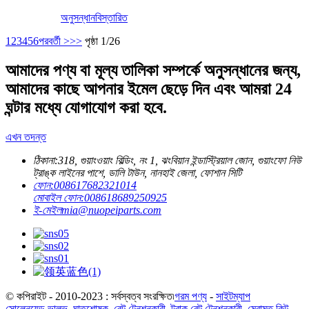
অনুসন্ধান
বিস্তারিত
1
2
3
4
5
6
পরবর্তী >
>>
পৃষ্ঠা 1/26
আমাদের পণ্য বা মূল্য তালিকা সম্পর্কে অনুসন্ধানের জন্য,
আমাদের কাছে আপনার ইমেল ছেড়ে দিন এবং আমরা 24
ঘন্টার মধ্যে যোগাযোগ করা হবে.
এখন তদন্ত
ঠিকানা:
318, গুয়াংওয়াং বিল্ডিং, নং 1, ঝংবিয়ান ইন্ডাস্ট্রিয়াল জোন, গুয়াংফো নিউ
ট্রাঙ্ক লাইনের পাশে, ডালি টাউন, নানহাই জেলা, ফোশান সিটি
ফোন:
008617682321014
মোবাইল ফোন:
008618689250925
ই-মেইল
mia@nuopeiparts.com
© কপিরাইট - 2010-2023 : সর্বস্বত্ব সংরক্ষিত৷
গরম পণ্য
-
সাইটম্যাপ
সোলেনয়েড ভালভ
,
ঘাতশোষক
,
বেল্ট টেনশনকারী
,
ট্রাক বেল্ট টেনশনকারী
,
মেরামত কিট
,